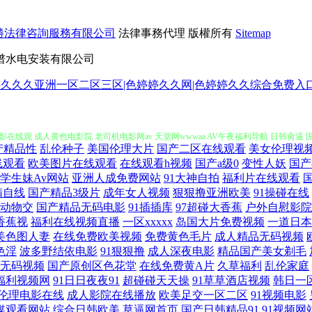
勝法律咨詢服務有限公司
法律事務代理
版權所有
Sitemap
谱水电安装有限公司
婷久久久亚洲一区二区三区|色婷婷久久网|色婷婷久久综合免费入口
91精品成人 国产一级黄 日本午夜在線 伊人久久精品视频 亚洲一级影片在 岛国激情在
电影在线观 成人黄色电影院 老司机电影网av 天堂网wwwaa AV午夜福利导航 日韩肏
产精品性
乱伦种子
美国伦理大片
国产二区在线观看
美女伦理视
播放 豆国产97在线 乱中年女人伦一区二区 婷婷综合网站 91青青艹 日韩欧美综合在
线观看
欧美图片在线观看
在线观看h视频
国产a级0
变性人妖
国产
学生妹Av网站
亚洲人成免费网站
91大神自拍
福利片在线观看
精自线
国产精品3级片
成年女人视频
狠狠撸亚洲欧美
91操碰在线
大全视频 电影下载免费下载 美女销魂一区二区 我的好妈妈4中字电影在线观看 91在线
动物交
国产精品无码电影
91插插库
97超碰大香蕉
户外自慰影院
1香蕉视
福利在线视频直播
一区xxxxx
岛国大片免费视频
一道日本
日韩在线视频中文字幕 正在打开极速打开网页 国产精品久久草 欧美午夜乱理片无码视频 亚洲
美色图人妻
在线免费欧美视频
免费黄色毛片
成人精品无码视频
色淫
波多野结依电影
91狠狠撸
成人深夜电影
精品国产美女剃毛
无码视频
国产原创区色花堂
在线免费黄A片
久草福利
乱伦家庭
痉挛 日韩乱偷中文字幕 在线国产亚洲91 国产高清在线观看 欧美日韩第一页 亚洲传媒色
福利视频网
91日日夜夜91
超碰碰天天操
91草草酒店视频
韩日一
伦理电影在线
成人影院在线播放
欧美足交一区二区
91视频电影
 日韩欧美偷拍精品一区 国产福利影院 欧美视频在线视频精品 亚洲免费一区二区 百万网
媒观看网站
综合日韩欧美
草逼网首页
国产日韩精品91
91视频网