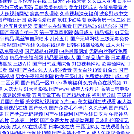
线视频
日本伦理片在线
三级无码在线天堂
久久成人亚洲
日本中
孕妇三级av无码
日韩欧美色综合
美女社区成人
在线免费看片
人妖视频网站
窝窝午夜理论
久草视频深夜福利
波多野步中文
国产啪亚洲国
欧美性爱密臀
疯狂少妇喷潮
欧美肏屄一区二区
国
乱伦五月天婷婷
美腿丝袜在线观看
国产精品3p
91综合碰
国产
国产高清自拍一区
第一页草草影院
韩日成人
精品福利
91天堂
李宗精品
黑丝袜自慰喷水
乱伦五月
国产无码网站
三级无毒免费
午夜影院国产在线
91操在线观看
日韩在线播放视频
成人大片一
选免费视频
国产精品91视频
69热最新网址
无码白丝强行免费
看视频
精品午夜福利网
精品亚洲成a人
国产精品萌白酱
日本理论
线播放
三级A片
国产日韩亚洲综合
91短视频网站
欧美骚网站
丁
试看
岛国国产在线
91人人超碰青青
美女白丝18禁
91肏比
国产
码视频
男女午夜福利影院
欧美三级电影
免费黄色网址
成年版
美二区女同
国产精品一区91
小x导航福利
免费黄色在线视频
91
婷
人妖大片
91天堂影视
国产www
成年人伦理片
高清日韩电影
v
麻豆影院免费
五月天堂丁香
国产精品水多
福利所导航
三级视
九月国产主播
美女网站视频黄
A片com
美女福利在线观看
狼人激
亚洲视品在线
国产玖玖
国产免费毛不卡片
久久无码
国产精品
集
国产孕妇无码视频
国产在线福利
国产在线日皮片
午夜神马
论片
日本第二片区
国产免费大片
精品呦视频
日本乱伦高清无
品欧美
成人AV在线观看
日本a级在线
干露脸熟女
在线观看黄色
黄色91福利社
污网址18禁
国产高清不卡二区
成人午夜视频免费