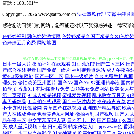
電話：1881501**
Copyright © 2026
www.jsauto.com.cn
法律事務代理
安徽中皖通
感谢您访问我们的网站，您可能还对以下资源感兴趣：德宏曝
色婷婷福利网|色婷婷激情网|色婷婷精品久国产精品久久|色婷
国产露脸对白91精品 成人日韩色图 美羞羞成人 婷婷不卡一区二区三区 
色婷婷五月肏屄
网站地图
级a午夜电 综合精品中文 国产免费看视频 茄子污视频app 亚洲日韩小
日本一级大片
微拍福利在线观看
91香蕉APP
国产二区三区
国
频 天堂迅雷下载 91福利微拍 国产小伙专约 青平果 亚洲视频人成在线
产综合在线观看
国产免费一级片
福利视频资源站
成人午夜在
黄色3级抢网站
国产一区二区
日本一级婬片
久久免费手机视频
理免费
偷怕欧美亚州图片
国产AV国产AV
97亚洲精华液
国内
产精品大片天天看片 99精品外围视频 蜜芽TV国产精品 亚洲综合网址
拍偷拍
香蕉911
花蝴蝶看片免费
白丝美女免费网站
欧美女人与
第一页夜夜
91成人精品视频
蜜桃爱爱视频
乱伦熟女五月天
9
97人人 免费国产2021 无码人妻五五 八一影院 黄色视频网站链接 
妻无码精品
91自拍在线观看
国产一级片内射
夜夜骑青青草
欧
不卡
加勒比性爱网
青草国产在线视频
亚洲国产精品导航
欧美
产人在线成免费
免费黄色A片网址
微拍福利国产视频
国产人成
产精品一久线看观看 欧美日韩国产在线一区 亚洲97页 99视频网 激烈
品午夜一区
中文字幕无码人妻
日本不卡二区
国产日韩91
久草
天
成人丝瓜视频下载
日韩逼网
精东传媒入口
黄wwww色
香港
香蕉 男人的天堂色 午夜色色影院欧美 www欧美 精品国产不卡一区二区
导航
日本三级光棍影院
91大神精品
欧美怡红院院二区
爱豆传