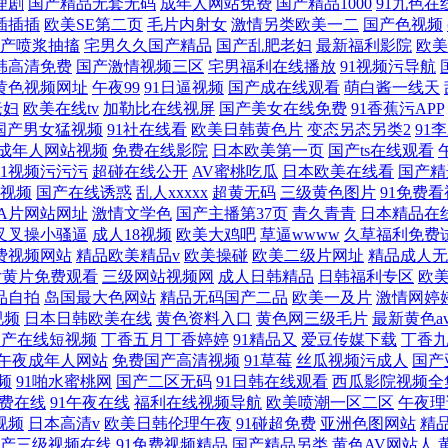
理剧
国产精品无套无码
成年人网站免费
国产精品1000
91九色在
1插插插
欧美SE第二页
毛片内射女
激情另类欧美一二
国产色视频
产喷浆抽搐
宅男久久国产精品
国产乱肥老妇
最新福利影院
欧美
韩高清免费
国产激情视频三区
宅男福利在线播放
91视频污导航
黄色视频网址
午夜99
91日逼视频
国产成在线观看
萌白酱一线天
老妇
欧美在线tv
加勒比在线视屏
国产美女在线免费
91香蕉污APP
国产男女猛视频
91社在线看
欧美日韩黄色片
变态另态另类2
91
成年人网站视频
免费在线影院
日本欧美第一页
国产ts在线观看
91视频污污污
超碰在线公开
AV蜜桃吃瓜
日本欧美在线看
国产精
视频
国产在线诱惑
乱人xxxxx
超黄无码
三级黄色图片
91免费
A片网站网址
激情文学色
国产主播第37页
青久青青
日本精品在
1叉叉操小骚逼
成人18视频
欧美大鸡吧
草逼wwww
久草福利免费
费视频网站
精品欧美精品v
欧美操碰
欧美二级片网址
精品成人无
女黄片免费观看
三级网站视频网
成人日韩精品
日韩福利专区
欧
品自拍
岛国最大色网站
精品无码国产二品
欧美一及片
激情网婷
视频
日本日韩欧美在线
黄色资料入口
黄色网三级毛片
最新黄色a
国产在线短视频
丁香五月丁香婷婷
91精品又
爱豆传媒下载
丁香
午夜成年人网站
免费国产高清视频
91草莓
丝瓜视频污成人
国产
频
91啪水蜜桃网
国产二区无码
91日韩在线观看
西瓜影院视频全
免费在线
91午夜在线
福利在线视频导航
欧美喷潮一区二区
午夜理
视频
日本高清v
欧美日韩伦理午夜
91碰超免费
亚洲色图网站
精
产三级视频在线
91免费视频精品
国产精品另类
黄色AV网站人