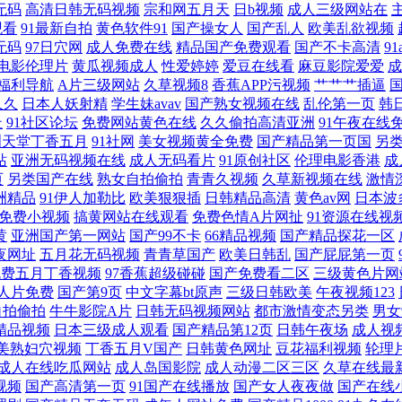
无码
高清日韩无码视频
宗和网五月天
日b视频
成人三级网站在
观看
91最新自拍
黄色软件91
国产操女人
国产乱人
欧美乱欲视频
二区 日本视频免费精品综合 真实人与人性恔配视频 最近免费字幕中文大全 国产愉色精品
无码
97日穴网
成人免费在线
精品国产免费观看
国产不卡高清
9
电影伦理片
黄瓜视频成人
性爱婷婷
爱豆在线看
麻豆影院爱爱
成
国产欧美在线一区 中文字幕爆 国产无限精品免费观看 日本成a人 中国三级网站 国产
福利导航
A片三级网站
久草视频8
香蕉APP污视频
艹艹艹插逼
久久
日本人妖射精
学生妹avav
国产熟女视频在线
乱伦第一页
韩
网电影网 一二三区 国产91最新欧美在线 欧美丝袜婷婷 亚洲色情五月天 国产91福利在
址
91社区论坛
免费网站黄色在线
久久偷拍高清亚洲
91午夜在线
洲天堂丁香五月
91社网
美女视频黄全免费
国产精品第一页国
另
站
亚洲无码视频在线
成人无码看片
91原创社区
伦理电影香港
成
视大全免费在线追剧 国产交换一区二区三区 欧美日韩国产一 亚洲人成影院午夜网站 国产
页
另类国产在线
熟女自拍偷拍
青青久视频
久草新视频在线
激情
洲精品
91伊人加勒比
欧美狠狠插
日韩精品高清
黄色av网
日本波
在线播放 国产豆花AV区 欧美日韩综合一 亚洲色情一二区 抖阴91网址 男人懂得成a人
免费小视频
搞黄网站在线观看
免费色情A片网扯
91资源在线视
黄
亚洲国产第一网站
国产99不卡
66精品视频
国产精品探花一区
夜网址
五月花无码视频
青青草国产
欧美日韩乱
国产屁屁第一页
蕉网址 我故意没有 AV东方无码 精品无人乱码一区二 天噜啪在线视频新闻 欧美日韩一
免费五月丁香视频
97香蕉超级碰碰
国产免费看二区
三级黄色片网
人片免费
国产第9页
中文字幕bt原声
三级日韩欧美
午夜视频123
子 亚洲精品a 成人又黄 免费电视剧在线观 亚洲AV无码精品蜜桃 成人AV线上看 目韩一
自拍偷拍
牛牛影院A片
日韩无码视频网站
都市激情变态另类
男女
精品视频
日本三级成人观看
国产精品第12页
日韩午夜场
成人视
美熟妇穴视频
丁香五月V国产
日韩黄色网址
豆花福利视频
轮理
成人在线吃瓜网站
成人岛国影院
成人动漫二区三区
久草在线最
视频
国产高清第一页
91国产在线播放
国产女人夜夜做
国产在线