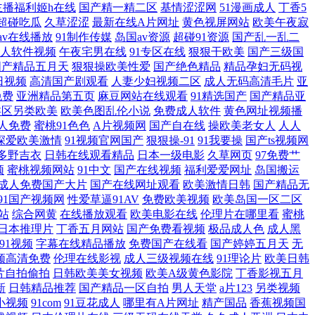
主播福利姬h在线
国产精一精二区
基情涩涩网
51漫画成人
丁香5
超碰吃瓜
久草涩涩
最新在线A片网址
黄色视屏网站
欧美午夜寂
在线观看 日韩无码男人天堂 最近韩国高清完整版播放电影 国产一区二区
1av在线播放
91制作传媒
岛国av资源
超碰91资源
国产乱一乱二
人软件视频
午夜宅男在线
91专区在线
狠狠干欧美
国产三级国
美女一级a视频 日本成人中文 在线观看免费完整电视剧大全 国产精品青青
国产精品五月天
狠狠操欧美性爱
国产绝色精品
精品孕妇无码视
日视频
高清国产剧观看
人妻少妇视频二区
成人无码高清毛片
亚
线精 欧美成人精品 亚洲三级片网 国产痴女宅男在线观看 欧洲aⅴ综合一
免费
亚洲精品第五页
麻豆网站在线观看
91精选国产
国产精品亚
类区另类欧美
欧美色图乱伦小说
免费成人软件
黄色网址视频播
人免费
蜜桃91色色
A片视频网
国产自在线
操欧美老女人
人人
超碰97 欧美午夜日韩剧场 亚洲视频精品在线人 电脑桌面主题壁纸 欧
深爱欧美激情
91视频官网国产
狠狠操-91
91我要操
国产ts视频网
多野吉衣
日韩在线观看精品
日本一级电影
久草网页
97免费艹
v网 亚洲av色影院 超碰在线视屏 理伦片在 我我色综合 99热线只有精
频
蜜桃视频网站
91中文
国产在线视频
福利爱爱网址
岛国搬运
成人免费国产大片
国产在线网址观看
欧美激情日韩
国产精品无
91国产视频网
性爱草逼91AV
免费欧美视频
欧美岛国一区二区
区精品视 亚洲色偷偷男人的天堂 国产91高清在线免费 欧美黑人ⅹxxx另
站
综合网黄
在线播放观看
欧美电影在线
伦理片在哪里看
蜜桃
日本推理片
丁香五月网站
国产免费看视频
极品成人色
成人黑
区二 亚洲国产日韩 国产精品国产 欧美伊人 一级a成
91视频
字幕在线精品播放
免费国产在线看
国产婷婷五月天
无
频高清免费
伦理在线影视
成人三级视频在线
91理论片
欧美日韩
片自拍偷拍
日韩欧美美女视频
欧美A级黄色影院
丁香影视五月
新
日韩精品推荐
国产精品一区自拍
男人天堂
a片123
另类视频
小视频
91com
91豆花成人
哪里有A片网址
精产国品
香蕉视频国