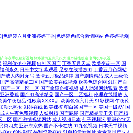
|色婷婷六月亚洲婷婷丁香|色婷婷色综合缴情网站|色婷婷视频|
线观看 伦理片一二三 五月天婷婷快播性交网 97色超碰在线 精品美模 三
逼 国产午夜手机精彩视频 婷婷激情五月天四房 磁力链接搜索 老司机午夜视
频
福利偷拍小视频
91社区国产
丁香五月天堂
欧美变态一区
国
线制服 综合性爱网 国产精品玩偶在线 欧美性高清极品猛交 亚洲小说区 国
福利永久
日韩中文字幕观看
足交在线播放91
丁香五月色网站
国产成人内射无码
激情五月极品婷婷
国产剧情精品
成人三级伦
国产高清精品二区
国产欧美在线视频
欧美色综合网
91国产自
资源站 好吊色青青青国 日本精品中文字幕有码 影视大全电视剧在线 国产
国产一区二区二区
国产偷窥盗摄视频
成人动漫网站观看
欧美
亚洲香蕉
国产91高清精品
国产一区二区福利
伦理在线播放
人
欧美国产日韩专区 成人91看片软件 久青草免 三级网址 在线直播91 国
欧美午夜极品
性欧美ⅩⅩⅩⅩ乱
欧美色色六月天
91影视网
午夜伦
加勒比熟女
91碰在线
欧美裸模
萌白酱国产一区
美国一级AV
国
成人午夜免费视频
人妖射精
国产屁屁
国产精品天干天
国产精
情A片 TS在线 激情综合 日韩欧美a免费 中文字幕日韩三区 国产精品大
区二区
国产激情视频网站
成人视频日本
茄子视频污
亚洲色欲天
另类四虎
亚洲东京热
国产不卡在线
91九色视频
日本天堂视频
址 精品视频在线免费观看 深夜成人app污污污 91uu成人福利 国产美
站在线
69性影院
福利资源在线
91自拍最新网址
青青草国产成人