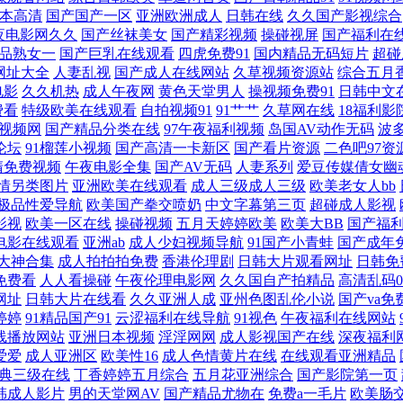
本高清
国产国产一区
亚洲欧洲成人
日韩在线
久久国产影视综合
精品视频 少妇人妻超碰在线 91大神麻豆精品 国产午夜人成 欧洲AV在线老A 银杏在线app
夜电影网久久
国产丝袜美女
国产精彩视频
操碰视屏
国产福利在
品熟女一
国产巨乳在线观看
四虎免费91
国内精品无码短片
超碰
网址大全
人妻乱视
国产成人在线网站
久草视频资源站
综合五月
免费观看 岛国搬运最新网址 看片基地 天天色天天干天天 91熟妇露脸 国产自慰大片在线
电影
久久机热
成人午夜网
黄色天堂男人
操视频免费91
日韩中文
费看
特级欧美在线观看
自拍视频91
91艹艹
久草网在线
18福利影
区激情区一区 成人含羞草视频 免费电影在线观看中文版 午夜影院老司机 a岛国在线
1视频网
国产精品分类在线
97午夜福利视频
岛国AV动作无码
波
论坛
91榴莲小视频
国产高清一卡新区
国产看片资源
二色吧97资
 爱做片免费☆观看 激情小说免费阅读 日韩在线卡2卡3卡4卡5卡免费 91福利小视频
清免费视频
午夜电影全集
国产AV无码
人妻系列
爱豆传媒倩女幽
情另类图片
亚洲欧美在线观看
成人三级成人三级
欧美老女人bb
极品性爱导航
欧美国产拳交喷奶
中文字幕第三页
超碰成人影视
区在 在线观看视频国产日韩 国产精品免费小视频 欧美天堂在线视频 亚洲国产欧美另类专区
影视
欧美一区在线
操碰视频
五月天婷婷欧美
欧美大BB
国产福
电影在线观看
亚洲ab
成人少妇视频导航
91国产小青蛙
国产成年
天堂在线丝袜一区 日本毛荣荣 在线观看网址 国产h肉视频 情侣一区二区 伊人成人古 
1大神合集
成人拍拍拍免费
香港伦理剧
日韩大片观看网址
日韩免
免费看
人人看操碰
午夜伦理电影网
久久国自产拍精品
高清乱码0
网址
日韩大片在线看
久久亚洲人成
亚州色图乱伦小说
国产va免
源 俺去也三级 九色自拍熟女网址在线 天天干视频网 91在线免费 黄色91可以直接看
婷婷
91精品国产91
云涩福利在线导航
91视色
午夜福利在线网站
线播放网站
亚洲日本视频
淫淫网网
成人影视国产在线
深夜福利
网站 日本黄在线观 最新上传国产色 国产情侣91 人妻伊色 伊人成人在线网 丰满人妻
爱爱
成人亚洲区
欧美性16
成人色情黄片在线
在线观看亚洲精品
典三级在线
丁香婷婷五月综合
五月花亚洲综合
国产影院第一页
羞网站 大香中文字幕伊人久 免费九色 先锋影音国产色色91 变态另类网站 九九精品在
韩成人影片
男的天堂网AV
国产精品尤物在
免费a一毛片
欧美肠