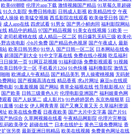
欧美69潮喷
伦理片app下载
激情视频国产精品
91草莓久草超碰
 国产91福利电影在线 欧美18videos 午夜视频app污 成全电视剧
线
91久久影院
免费日韩电影
日韩成人影视
欧美精品性交
午夜
成人操操
欧美猛交视频
西瓜影院在线观看
欧美做受日韩
国产
香
成人app在线
四虎试看
91男女
国产男小鲜肉同
福利影院网站
 日本国产精品三 亚洲在线精品视频 成人自拍论坛 美女视频直播91 五月
在线
精品中的精品
97国产精品视频
91美女在线视频
51欧美
一
院
老司机蜜桃在线
成人精品一区二区
韩日爆乳无码三级
欧美伦
视频 好吊视频一区二区三区 日韩成人精品在线 永久免费看A片无码播放器
多野吉依电影
小h片免费
国产精品色色视屏
国产午夜成人
最新
源站
欧美日韩另类0
91华人
国产日韩一区二区
日本网站在线免
 国产亚洲一区二区 日本韩国不卡 影视大全免费看 福利社啪啪 蜜桃二区
魂
超清国产剧大全
91中文字幕在线
免费在线小视频
吃瓜福利
日日操第一页
91网豆花视频
91福利剧场
免费影视观看
91视频
欧美日韩中文一区
手机看片1204
91色快播
福利撸影院
激情五
 白丝白虎91中出 欧美破苞系列二十三 逗别看新视觉影院6080 一级国
利啪啪
欧洲成人午夜精品
国产精品美乳
男人操蜜桃视频
无码射
免费网站
国产视频高清在线
精品香蕉
求a片网址
麻豆tv在线观
观看国产色综合 嗯啊日逼视频国产 亚洲日韩国产片三区 狠狠777奇米 亚
费电影
91羞羞视频
国产网站
青草全福视在线
性导航影视AV
日
国产欧美
日韩三级黄色A片
伦理电影亚洲国产
福利姬黄色网
费观看
国产人妖第二
成人影片h
91色婷婷瑟色
东京热狠狠草
日
的 日韩欧美综合网 3级网站免费大全 狠狠色丁香久久婷婷综合_中 日夜
91直播
91处女
伊人网青青草
国产又爽又黄又无
久草福利资源
网址
欧美在线免费看
日夜夜欧美
国产大片中文字幕
国产片91
被公侵犯完整版 欧美精品三区 亚洲一卡2卡3卡4卡精 国产国产人免费人成
国产热综合
久草网视频在线看
午夜精品网影院
伦理片完整版
乱码欧美孕交
超碰在线艹
日本在线护士
黄色三级免费网址
香
线视频电影 色婷婷a 91福利资源网 国产原创中 日韩精选 91视频第一
交扩张另类
最新亚洲日韩精品
欧美在线视频
免费黄色网址在线