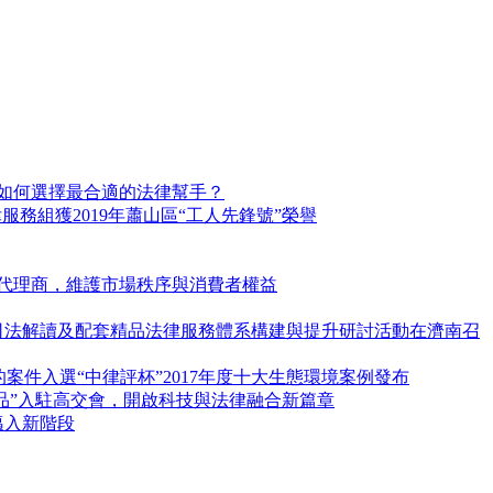
 如何選擇最合適的法律幫手？
務組獲2019年蕭山區“工人先鋒號”榮譽
酒代理商，維護市場秩序與消費者權益
新公司法解讀及配套精品法律服務體系構建與提升研討活動在濟南召
的案件入選“中律評杯”2017年度十大生態環境案例發布
品”入駐高交會，開啟科技與法律融合新篇章
邁入新階段