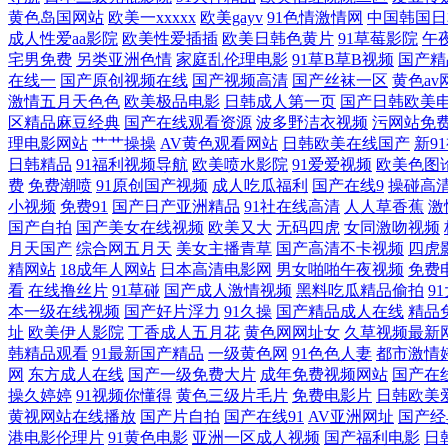
黄色岛国网站
欧美一xxxxx
欧美gayv
91色情激情网
中国韩国日
女精品 欧美性爱第五页 亚洲欧美精品手机在线 超熟岩崎千鹤乱叫 九九国产
成人性爱aa影院
欧美性爱插插
欧美日韩色黄片
91草莓影院
午
宅男免费
另类亚洲色情
家庭乱伦理电影
91草B草B视频
国产精
在线一
国产原创视频在线
国产视频高清
国产丝袜一区
黄色av
在线观看 老湿机无码 天堂 91精品国 国产清纯白 热の国产 亚洲在线
激情五月天色色
欧美极品电影
日韩成人第一页
国产日韩欧美
区精品麻豆经典
国产在线观看资源
波多野洁衣视频
污网站免
花婷婷 中文字幕伦理第1页 国产欧美亚洲精品 欧美与黑人午夜性 亚洲
理电影网站
艹艹操操
AV黄色观看网站
日韩欧美在线国产
新9
日韩精品
91福利视频导航
欧美喷水影院
91爱爱视频
欧美色图
不卡 国产二级制服在线观看 欧美成人一二区视频 亚洲国产激情在线观看
费
免费潮喷
91原创国产视频
成人吃瓜福利
国产在线9
操碰高
小视频
免费91
国产日产亚洲精品
91社在线高清
人人草香蕉
激
国产自拍
国产美女在线视频
欧美又大
无码四虎
女同激吻视频
视频在线 婷婷天天看 91人人妻 国产又粗又猛又大视频 日韩swag一
月天国产
综合网五月天
美女主播青草
国产高清不卡视频
四虎
精网站
18成年人网站
日本高清电影网
男女啪啪午夜视频
免费
产国产一级 韩国美女屄视频 深爱婷婷 118导航小草导航七妹导航 国产
看
在线撸丝片
91草碰
国产成人激情视频
黑料吃瓜精品偷拍
9
本一级在线视频
国产好片浮力
91久操
国产精品成人在线
精品
址
欧美伊人影院
丁香成人五月花
黄色网网址女
久草视频最新
洲国产男人本色在 国产精品卡一卡二卡三 不卡一区二区三区 日韩色图资
韩精品观看
91最新国产精品
一级黄色网
91色色人妻
都市激情
网
东方成人在线
国产一级免费大片
成年免费视频网站
国产在
天天人 最新域名 国产亚洲一区在线观看 日产vs国产vs韩产 深夜免费
操久婷婷
91视频你懂得
黄色三级片毛片
免费电影片
日韩欧美
黄视网站在线播放
国产片自拍
国产在线91
AV亚洲网址
国产经
欧美亚洲综合图区 亚洲一区少妇人妻 都市开局礼包 免费看黄在线网站 羞
港电影伦理片
91黄色电影
亚洲一区成人视频
国产福利电影
日