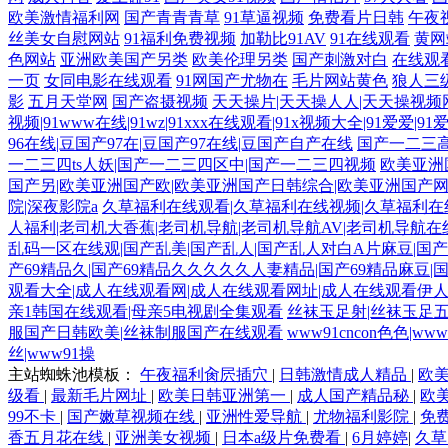
欧美激情福利网
国产青青青草
91草逼视频
免费看片日韩
午夜
丝美女自慰网站
91福利免费视频
加勒比91AV
91在线观看
黄网
色网站
亚洲欧美国产另类
欧美伦理另类
国产刺激对白
在线观看
一页
女同电影在线观看
91网国产尤物在
毛片网站黄色
狼人三
影
五月天堂网
国产盗摄视频
天天操片|天天操人人|天天操视频
视频|91www在线|91wz|91xxx在线观看|91x视频大全|91爱爱|9
96在线|豆国产97在|豆国产97在线|豆国产自产在线
国产一二三高
一二三四ts人妖|国产一二三四区中|国产一二三四视频
欧美亚洲
国产另|欧美亚洲国产欧|欧美亚洲国产日韩综合|欧美亚洲国产
院|深夜影院a
久草福利在线观看|久草福利在线视频|久草福利在线
人福利|老司机大香蕉|老司机导航|老司机导航AV|老司机导航在
乱码一区在线观|国产乱美|国产乱人|国产乱人对白A片麻豆|国产
产69精品久|国产69精品久久久久久人妻精品|国产69精品麻豆|国
观看大全|成人在线观看网|成人在线观看网址|成人在线观看伊人
亲1韩国在线观看|母亲5电视剧全集观看
丝袜玉足射|丝袜玉足五
服国产日韩欧美|丝袜制服国产在线观看
www91cncon色色|w
丝|www91操
主站蜘蛛池模板：
午夜福利肏屄插穴
|
日韩激情成人精品
|
欧
级看
|
最新毛片网址
|
欧美日韩亚洲第一
|
成人国产精品秘
|
欧
99不卡
|
国产嫩草视频在线
|
亚洲性爱导航
|
尤物福利影院
|
免
香五月花在线
|
亚洲美女视频
|
日本a级片免费看
|
6月婷婷
|
久草