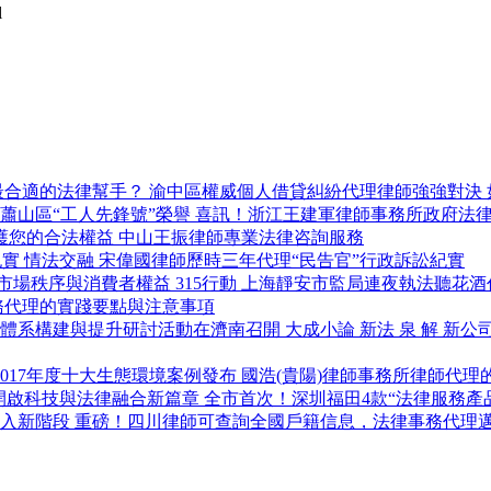
l
渝中區權威個人借貸糾紛代理律師強強對決
喜訊！浙江王建軍律師事務所政府法律服
護您的合法權益 中山王振律師專業法律咨詢服務
情法交融 宋偉國律師歷時三年代理“民告官”行政訴訟紀實
315行動 上海靜安市監局連夜執法聽花
務代理的實踐要點與注意事項
大成小論 新法 泉 解 
國浩(貴陽)律師事務所律師代理
全市首次！深圳福田4款“法律服務產
重磅！四川律師可查詢全國戶籍信息，法律事務代理