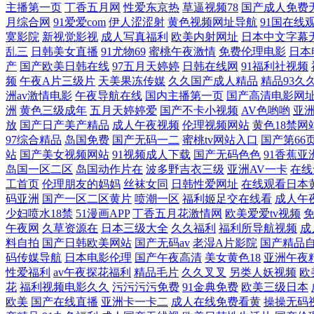
主播第一页
丁香五月网
性爱东京热
草逼视频78
国产成人免费
月综合网
91爱爱com
伊人涩涩射
黄色视频网址导航
91国在线
页 后入网站 三级伦理av 91精品在线观看网站 国产主播在线一区
寞影院
新视觉影视
成人写真福利
欧美内射网址
日本中文字幕
乱三
日韩美女直播
91尤物69
蜜桃午夜激情
免费伦理电影
日本
在线视频 日韩A片性爱网站 自拍亚洲欧美卡通另类 国产一级特色 日韩
产
国产欧美日韩在线
97五月天婷婷
日韩在线网
91福利社视频
频
午夜A片三级片
天美果冻传媒
久久国产成人精品
精品93久
在线一区 全国成人 曰本欧美一区二区三区 国产高清视频免费视频 飘花
洲av激情电影
午夜导航在线
国内主播第一页
国产高清电影网
洲
黄色三级成年
五月天婷婷爱
国产不卡小视频
AV色哟哟
亚
放
国产日产美产精品
成人午夜视频
伦理视频网站
黄色18禁网
区 原来是神马电视剧在线观看 国产精品日韩大片 区二区免费网站 影
97综合精品
岛国免费
国产无码一二
蜜桃tv网站入口
国产第66
站
国产美女视频网站
91视频成人下载
国产无码色色
91香蕉亚
美婷婷美网站 亚洲下载 高清情侣视频国产在线 欧美老妇交 亚洲一级视频
岛国一区二区
岛国动作片在
波多野吉衣三级
亚洲AV一卡
在线
工首页
伦理朋友的妈妈
丝袜女同
日韩性爱网址
在线观看日本
码亚洲
国产一区二区黄片
喷潮一区
福利姬足交在线看
成人午
品 久操视频免费在线观看 天天干视频毛片 99精品视频免费热播 久久香
少妇喷水18禁
51漫画APP
丁香五月花激情网
欧美爱爱tv视频
午夜网
久草资源在
日本三级大全
久久福利
福利所导航视频
成
亚洲精品成人中文网 磁力链bt 年轻的岳坶三浦惠理
料自拍
国产日韩欧美网站
国产无码av
老湿A片影院
国产精品
码传媒导航
日本电影伦理
国产午夜高清
美女黄色18
亚洲午夜
性爱福利
av午夜探花福利
精品毛片
久久叉叉
另类人妖视频
欧
花
福利视频电影久久
污污污污免费
91金典免费
欧美三级日本
欧美
国产在线直播
亚洲卡一卡二
成人在线免费看黄
操操无码