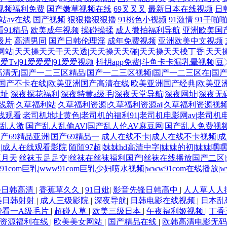
视频福利免费
国产嫩草视频在线
69叉叉叉
最新日本在线视频
日
站av在线
国产视频
狠狠擼狠狠擼
91桃色小视频
91激情
91干啪
91精品
欧美成年视频
操碰操揉
成人微拍福利导航
亚洲欧美国
级片
高清男同
国产日韩伦理淫
成年免费视频
亚洲欧美中文视频
网站|天天操天天干天天透|天天操天天碰|天天操天天槡丁香|天天
1爱爱Tv|91爱爱爱|91爱爱视频
抖抈app免费|斗鱼卡卡漏乳晕视频|豆
清无|国产一二三区精品|国产一二三区视频|国产一二三区在|国
国产不卡在线|欧美亚洲国产高清在线|欧美亚洲国产经典|欧美亚
网址
深夜探花福利|深夜特黄a级毛|深夜天堂导航|深夜网址|深夜无
新|久草福利站|久草福利资源|久草福利资源ai|久草福利资源视
线观看|老司机地址黄色|老司机的福利91|老司机电影网av|老司机
乱人激|国产乱人乱偷AV|国产乱人伦AV麻豆网|国产乱人免费视
产69精品亚洲|国产69精品一
成人在线不卡|成人在线不卡视频|
|成人在线观看影院
陌陌97超|妺妺hd高清中字|妺妺的初|妺妺嘿
月天|丝袜玉足足交|丝袜在丝袜福利国产|丝袜在线播放国产二区|
ww91com巨乳|www91com巨乳少妇喷水视频|www91com在线播放|ww
美日韩高清
|
香蕉草久久
|
91日妣
|
影音先锋日韩高中
|
人人草人人
美日韩射射
|
成人三级影院
|
深夜导航
|
日韩电影在线视频
|
日本乱
费看一A级毛片
|
超碰人草
|
欧美三级日本
|
午夜福利姬视频
|
丁香
资源福利在线
|
欧美美女网站
|
国产精品在线
|
欧韩高清电影无