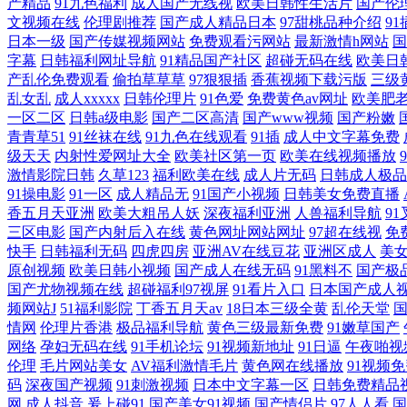
产精品
91九色福利
成人国产无线视
欧美日韩性生活片
国产伦
文视频在线
伦理剧推荐
国产成人精品日本
97甜桃品种介绍
9
日本一级
国产传媒视频网站
免费观看污网站
最新激情h网站
国
字幕
日韩福利网址导航
91精品国产社区
超碰无码在线
欧美日
产乱伦免费观看
偷拍草草草
97狠狠插
香蕉视频下载污版
三级
乱女乱
成人xxxxx
日韩伦理片
91色爱
免费黄色av网址
欧美肥
一区二区
日韩a级电影
国产二区高清
国产www视频
国产粉嫩
青青草51
91丝袜在线
91九色在线观看
91插
成人中文字幕免费
级天天
内射性爱网址大全
欧美社区第一页
欧美在线视频播放
激情影院日韩
久草123
福利欧美在线
成人片无码
日韩成人极品
91操电影
91一区
成人精品无
91国产小视频
日韩美女免费直播
香五月天亚洲
欧美大粗吊人妖
深夜福利亚洲
人兽福利导航
9
三区电影
国产内射后入在线
黄色网址网站网址
97超在线视
免
快手
日韩福利无码
四虎四房
亚洲AV在线豆花
亚洲区成人
美
原创视频
欧美日韩小视频
国产成人在线无码
91黑料不
国产极
国产尤物视频在线
超碰福利97视屏
91看片入口
日本国产成人
频网站J
51福利影院
丁香五月天av
18日本三级全黄
乱伦天堂
情网
伦理片香港
极品福利导航
黄色三级最新免费
91嫩草国产
网络
孕妇无码在线
91手机论坛
91视频新地址
91日逼
午夜啪视
伦理
毛片网站美女
AV福利激情毛片
黄色网在线播放
91视频
码
深夜国产视频
91刺激视频
日本中文字幕一区
日韩免费精品
网
成人抖音
爰上碰91
国产美女91视频
国产情侣片
97人人看
国