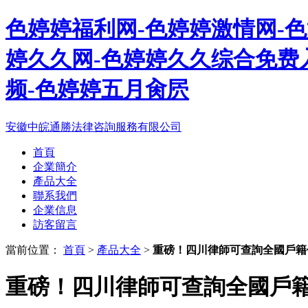
色婷婷福利网-色婷婷激情网-
婷久久网-色婷婷久久综合免费
频-色婷婷五月肏屄
安徽中皖通勝法律咨詢服務有限公司
首頁
企業簡介
產品大全
聯系我們
企業信息
訪客留言
當前位置：
首頁
>
產品大全
>
重磅！四川律師可查詢全國戶籍
重磅！四川律師可查詢全國戶