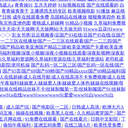
韩成人a
青青操91
五月天婷婷
91短视频在线
国产在线观看的
白
啪
青青操青青干
主播诱惑无码专区
欧美视频电影
91播放
麻豆桃
产日韩
成年在线观看免费
岛国精品在线播放
狠狠撸第四色
欧美
东京热亚洲色图
蜜桃成人超碰网
91精品小视频
久草福利免费视
操天天添|天天操网|天天操网站|天天操无码
91www豆花|91www
╳╳╳乱女另类|豆豆视频香|豆国产93在线|豆国产95在线|豆国产
产一二三区在线播放|国产一二三区在线观看|国产一二三四|国产
洲国产精品|欧美亚洲国产精品三级|欧美亚洲国产卡通|欧美亚洲
码福利视频|深夜小视频|深夜小视频在线观看|深夜影视网|深夜影
频|久草福利资源网|久草福利资源在线|久草福利资源站
老司机成
电影院|老司机福
国产乱码一区二区三区|国产乱码一区在线|国产
频
国产65页|国产69|国产69精|国产69精品xxxx|国产69精品福利|国
成人在线超碰|成人在线导航|成人在线高清不卡免费视频|成人在线
嘿午夜福利|妺妺窝人|妺妺窝人体|妺妺窝人体色|妺妺在线视频|母
丝袜在线精品丝袜不卡|丝袜制服第一页|丝袜制服国产91|丝袜制
w91n在线|www91www|www91爱爱|www91白|www91白
摸
|
成人国产综
|
国产电影区一二区
|
日韩成人高清
|
欧洲大片A
码互换
|
操碰在线视频
|
欧美黑人在线
|
久久精品蜜芽国产
|
国产
五月网在线
|
91免费在线观看
|
国产在线看片
|
日韩中文影院
|
丁
码
|
偷拍午夜福利
|
亚洲五码免费
|
在线三级A片
|
欧美性受免费
|