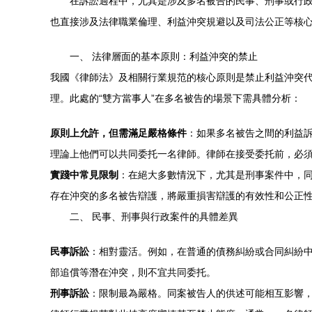
在訴訟過程中，尤其是涉及多名被告的民事、刑事或行
也直接涉及法律職業倫理、利益沖突規避以及司法公正等核
一、 法律層面的基本原則：利益沖突的禁止
我國《律師法》及相關行業規范的核心原則是禁止利益沖突
理。此處的“雙方當事人”在多名被告的場景下需具體分析：
原則上允許，但需滿足嚴格條件
：如果多名被告之間的利益
理論上他們可以共同委托一名律師。律師在接受委托前，必
實踐中常見限制
：在絕大多數情況下，尤其是刑事案件中，
存在沖突的多名被告辯護，將嚴重損害辯護的有效性和公正
二、 民事、刑事與行政案件的具體差異
民事訴訟
：相對靈活。例如，在普通的債務糾紛或合同糾紛
部追償等潛在沖突，則不宜共同委托。
刑事訴訟
：限制最為嚴格。同案被告人的供述可能相互影響