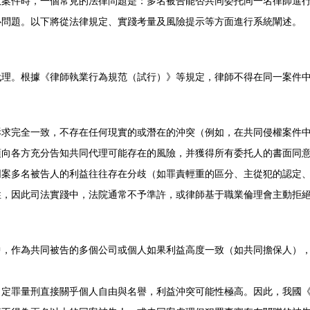
政案件時，一個常見的法律問題是：多名被告能否共同委托同一名律師進
心問題。以下將從法律規定、實踐考量及風險提示等方面進行系統闡述。
代理。根據《律師執業行為規范（試行）》等規定，律師不得在同一案件
訴求完全一致，不存在任何現實的或潛在的沖突（例如，在共同侵權案件
須向各方充分告知共同代理可能存在的風險，并獲得所有委托人的書面同
同案多名被告人的利益往往存在分歧（如罪責輕重的區分、主從犯的認定
性，因此司法實踐中，法院通常不予準許，或律師基于職業倫理會主動拒
中，作為共同被告的多個公司或個人如果利益高度一致（如共同擔保人）
，定罪量刑直接關乎個人自由與名譽，利益沖突可能性極高。因此，我國