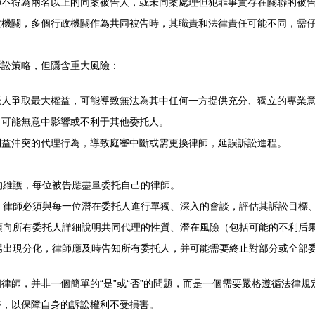
師不得為兩名以上的同案被告人，或未同案處理但犯罪事實存在關聯的被
政機關，多個行政機關作為共同被告時，其職責和法律責任可能不同，需
訴訟策略，但隱含重大風險：
托人爭取最大權益，可能導致無法為其中任何一方提供充分、獨立的專業
，可能無意中影響或不利于其他委托人。
利益沖突的代理行為，導致庭審中斷或需更換律師，延誤訴訟進程。
的維護，每位被告應盡量委托自己的律師。
，律師必須與每一位潛在委托人進行單獨、深入的會談，評估其訴訟目標
須向所有委托人詳細說明共同代理的性質、潛在風險（包括可能的不利后
場出現分化，律師應及時告知所有委托人，并可能需要終止對部分或全部
律師，并非一個簡單的“是”或“否”的問題，而是一個需要嚴格遵循法律
弊，以保障自身的訴訟權利不受損害。