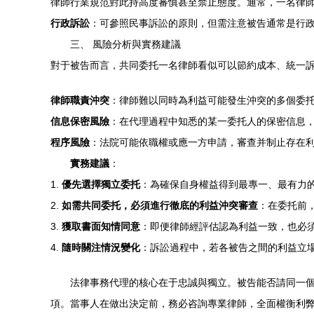
律師行業規范對此持高度審慎甚至禁止態度。通常，一名律
行政訴訟
：可參照民事訴訟的原則，但需注意被告通常是行
三、 風險分析與實務建議
對于被告而言，共同委托一名律師看似可以節約成本、統一
律師職責沖突
：律師難以同時為利益可能發生沖突的多個委
信息保密風險
：在代理過程中知悉的某一委托人的保密信息
程序風險
：法院可能依職權或應一方申請，審查并制止存在
實務建議
：
1.
優先選擇獨立委托
：為確保自身權益得到最專一、最有力
2.
如需共同委托，必須進行徹底的利益沖突審查
：在委托前
3.
獲取書面知情同意
：即便律師經評估認為利益一致，也必
4.
隨時關注情況變化
：訴訟過程中，若各被告之間的利益立
法律事務代理的核心在于忠誠與獨立。被告能否請同一個
項。當事人在做出決定前，務必咨詢專業律師，全面權衡利