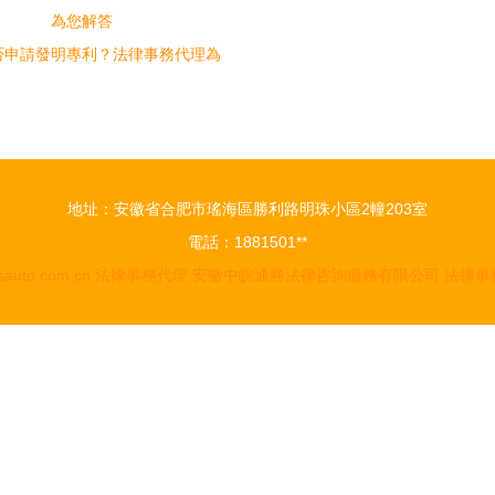
否申請發明專利？法律事務代理為
您解答
地址：安徽省合肥市瑤海區勝利路明珠小區2幢203室
電話：1881501**
sauto.com.cn
法律事務代理
安徽中皖通勝法律咨詢服務有限公司
法律事