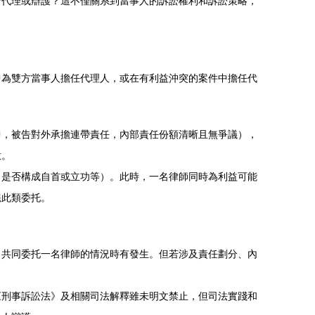
行代理或辯護？這不僅關系到當事人的訴訟權利和訴訟策略，
中為雙方當事人擔任代理人，或在有利益沖突的案件中擔任代
中，被告對外承擔連帶責任，內部責任份額清晰且無爭議），
意。
、是否構成自首或立功等）。此時，一名律師同時為利益可能
絕此類委托。
，共同委托一名律師的情況時有發生。但若涉及責任劃分、內
《刑事訴訟法》及相關司法解釋雖未明文禁止，但司法實踐和